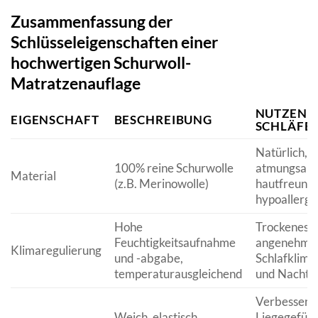
Zusammenfassung der
Schlüsseleigenschaften einer
hochwertigen Schurwoll-
Matratzenauflage
NUTZEN 
EIGENSCHAFT
BESCHREIBUNG
SCHLÄFE
Natürlich,
100% reine Schurwolle
atmungsakti
Material
(z.B. Merinowolle)
hautfreundl
hypoallerge
Hohe
Trockenes 
Feuchtigkeitsaufnahme
angenehme
Klimaregulierung
und -abgabe,
Schlafklima
temperaturausgleichend
und Nacht
Verbessert
Weich, elastisch,
Liegegefühl