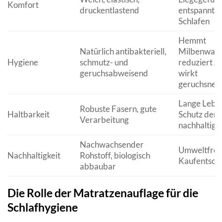
Komfort
druckentlastend
entspannte
Schlafen
Hemmt
Natürlich antibakteriell,
Milbenwach
Hygiene
schmutz- und
reduziert A
geruchsabweisend
wirkt
geruchsneut
Lange Lebe
Robuste Fasern, gute
Haltbarkeit
Schutz der 
Verarbeitung
nachhaltige 
Nachwachsender
Umweltfreu
Nachhaltigkeit
Rohstoff, biologisch
Kaufentsch
abbaubar
Die Rolle der Matratzenauflage für die
Schlafhygiene