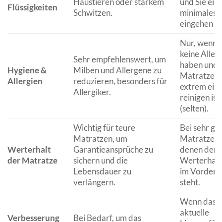
Haustieren oder starkem
und Sie ein
Flüssigkeiten
Schwitzen.
minimales R
eingehen wo
Nur, wenn S
keine Aller
Sehr empfehlenswert, um
haben und 
Hygiene &
Milben und Allergene zu
Matratze se
Allergien
reduzieren, besonders für
extrem einf
Allergiker.
reinigen ist
(selten).
Wichtig für teure
Bei sehr gü
Matratzen, um
Matratzen,
Werterhalt
Garantieansprüche zu
denen der
der Matratze
sichern und die
Werterhalt 
Lebensdauer zu
im Vorderg
verlängern.
steht.
Wenn das
aktuelle
Verbesserung
Bei Bedarf, um das