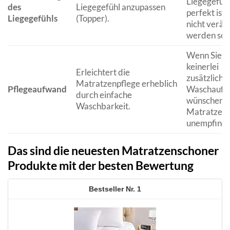
Liegegefüh
des
Liegegefühl anzupassen
perfekt ist 
Liegegefühls
(Topper).
nicht verän
werden soll
Wenn Sie
keinerlei
Erleichtert die
zusätzliche
Matratzenpflege erheblich
Pflegeaufwand
Waschauf
durch einfache
wünschen u
Waschbarkeit.
Matratze e
unempfindlic
Das sind die neuesten Matratzenschoner
Produkte mit der besten Bewertung
1