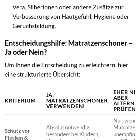
Vera, Silberionen oder andere Zusätze zur
Verbesserung von Hautgefühl, Hygiene oder
Geruchsbildung.
Entscheidungshilfe: Matratzenschoner –
Ja oder Nein?
Um Ihnen die Entscheidung zu erleichtern, hier
eine strukturierte Übersicht:
EHER NEI
JA,
ABER
KRITERIUM
MATRATZENSCHONER
ALTERNA
VERWENDEN!
PRÜFEN!
Nur, wenn 
Absolut notwendig,
Matratze e
Schutz vor
besonders bei Kindern,
unempfindli
Flecken &